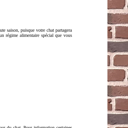
aute saison, puisque votre chat partagera
un régime alimentaire spécial que vous
our du chat. Pour information certaines