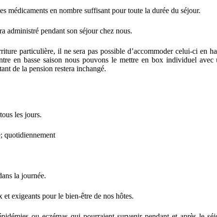
les médicaments en nombre suffisant pour toute la durée du séjour.
sera administré pendant son séjour chez nous.
riture particulière, il ne sera pas possible d’accommoder celui-ci en h
ontre en basse saison nous pouvons le mettre en box individuel avec 
tant de la pension restera inchangé.
ous les jours.
e; quotidiennement
dans la journée.
et exigeants pour le bien-être de nos hôtes.
pidémies ou eczémas qui pourraient survenir pendant et après le séj